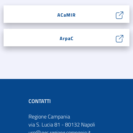
ACaMIR
ArpaC
CONTATTI
Regione Campania
via S. Lucia 81 - 80132 Napoli
urp@
pec
.
regione.campania
.it