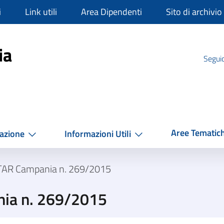
i
Link utili
Area Dipendenti
Sito di archivio
mpania
ia
Seguic
Aree Tematic
azione
Informazioni Utili
 TAR Campania n. 269/2015
nia n. 269/2015