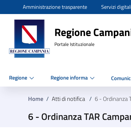
Slim
Amministrazione trasparente
Servizi digital
Regione Ca
Regione Campan
Portale Istituzionale
Regione
Regione informa
Comunic
Home
/
Atti di notifica
/
6 - Ordinanza
6 - Ordinanza TAR Campa