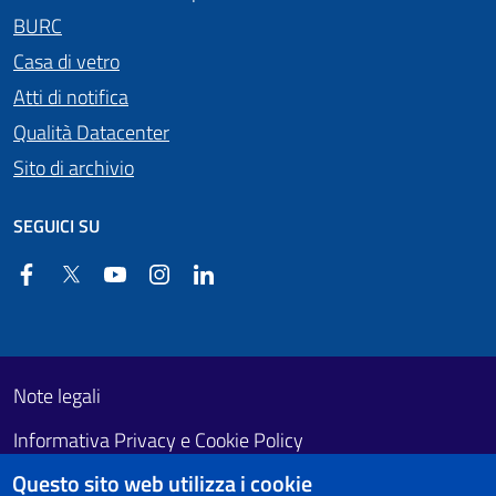
BURC
Casa di vetro
Atti di notifica
Qualità Datacenter
Sito di archivio
SEGUICI SU
Facebook
Twitter
YouTube
Instagram
Linkedin
Useful links section
Footer First
Note legali
Informativa Privacy e Cookie Policy
Questo sito web utilizza i cookie
Obiettivi di accessibilità