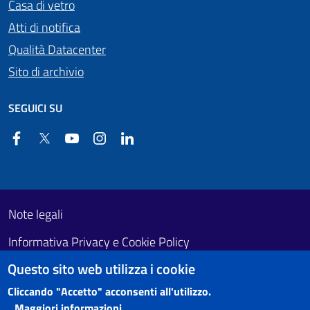
Casa di vetro
Atti di notifica
Qualità Datacenter
Sito di archivio
SEGUICI SU
Facebook
Twitter
YouTube
Instagram
Linkedin
Useful links section
Footer First
Note legali
Informativa Privacy e Cookie Policy
Questo sito web utilizza i cookie
Obiettivi di accessibilità
Cliccando "Accetto" acconsenti all'utilizzo.
Maggiori informazioni