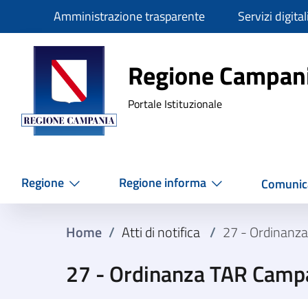
Slim
Amministrazione trasparente
Servizi digital
Regione Ca
Regione Campan
Portale Istituzionale
Regione
Regione informa
Comunic
Home
/
Atti di notifica
/
27 - Ordinanz
27 - Ordinanza TAR Camp