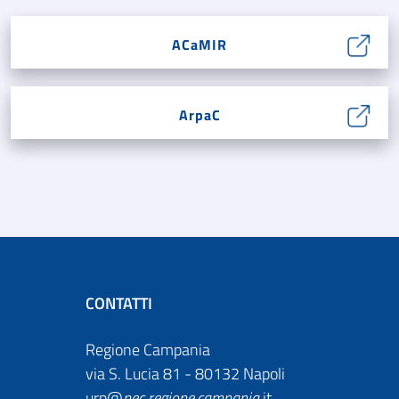
ACaMIR
ArpaC
CONTATTI
Regione Campania
via S. Lucia 81 - 80132 Napoli
urp@
pec
.
regione.campania
.it