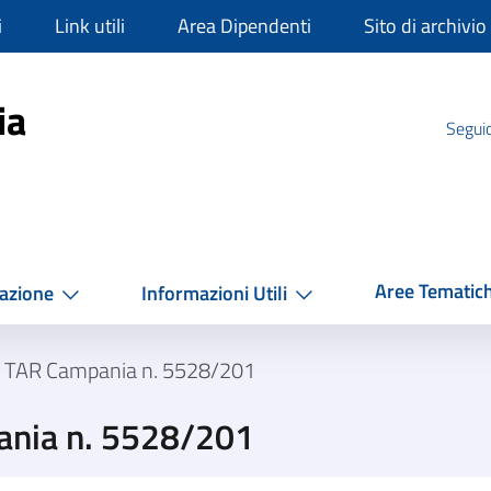
i
Link utili
Area Dipendenti
Sito di archivio
mpania
ia
Seguic
Aree Tematic
azione
Informazioni Utili
a TAR Campania n. 5528/201
ania n. 5528/201