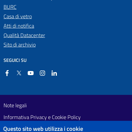
BURC
Casa di vetro
Atti di notifica
Qualità Datacenter
Sito di archivio
SEGUICI SU
Facebook
Twitter
YouTube
Instagram
Linkedin
Useful links section
Footer First
Note legali
Informativa Privacy e Cookie Policy
Questo sito web utilizza i cookie
Obiettivi di accessibilità