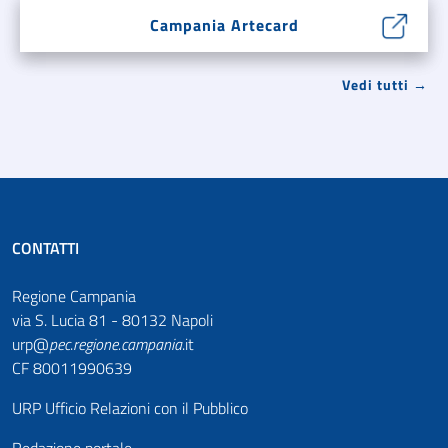
Campania Artecard
Vedi tutti →
CONTATTI
Regione Campania
via S. Lucia 81 - 80132 Napoli
urp@
pec
.
regione.campania
.it
CF 80011990639
URP Ufficio Relazioni con il Pubblico