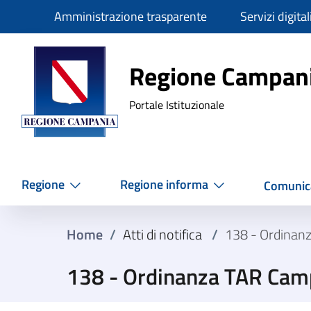
Slim
Amministrazione trasparente
Servizi digital
Regione Ca
Regione Campan
Portale Istituzionale
Regione
Regione informa
Comunic
Home
/
Atti di notifica
/
138 - Ordinan
138 - Ordinanza TAR Cam