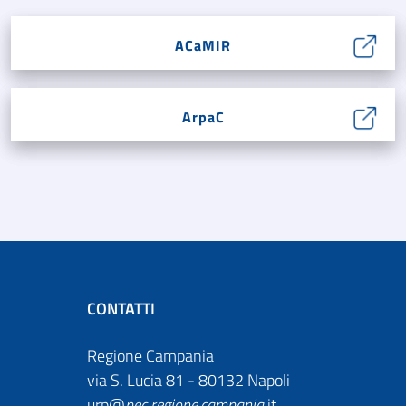
ACaMIR
ArpaC
CONTATTI
Regione Campania
via S. Lucia 81 - 80132 Napoli
urp@
pec
.
regione.campania
.it