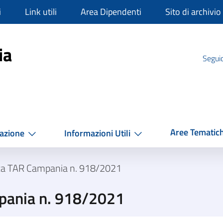
i
Link utili
Area Dipendenti
Sito di archivio
mpania
ia
Seguic
Aree Tematic
azione
Informazioni Utili
za TAR Campania n. 918/2021
pania n. 918/2021