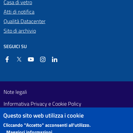
Casa di vetro
Atti di notifica
Qualità Datacenter
Sito di archivio
SEGUICI SU
Facebook
Twitter
YouTube
Instagram
Linkedin
Useful links section
Footer First
Note legali
Informativa Privacy e Cookie Policy
Questo sito web utilizza i cookie
Obiettivi di accessibilità
Cliccando "Accetto" acconsenti all'utilizzo.
Maggiori informazioni