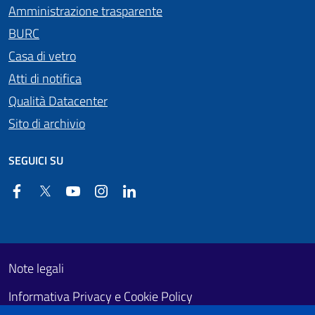
Amministrazione trasparente
BURC
Casa di vetro
Atti di notifica
Qualità Datacenter
Sito di archivio
SEGUICI SU
Facebook
Twitter
YouTube
Instagram
Linkedin
Useful links section
Footer First
Note legali
Informativa Privacy e Cookie Policy