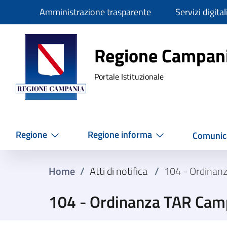
Slim
Amministrazione trasparente
Servizi digital
Regione Ca
Regione Campan
Portale Istituzionale
Regione
Regione informa
Comunic
Home
/
Atti di notifica
/
104 - Ordinan
104 - Ordinanza TAR Cam