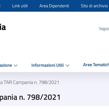
i
Link utili
Area Dipendenti
Sito di archivio
mpania
ia
Seguic
Aree Tematic
azione
Informazioni Utili
za TAR Campania n. 798/2021
pania n. 798/2021