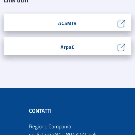
ACaMIR
ArpaC
CONTATTI
Regione Campania
via S. Lucia 81 - 80132 Napoli