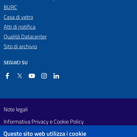
BURC
Casa di vetro
Atti di notifica
Qualità Datacenter
Sito di archivio
SEGUICI SU
Facebook
Twitter
YouTube
Instagram
Linkedin
Useful links section
Footer First
Note legali
Informativa Privacy e Cookie Policy
Questo sito web utilizza i cookie
Obiettivi di accessibilità