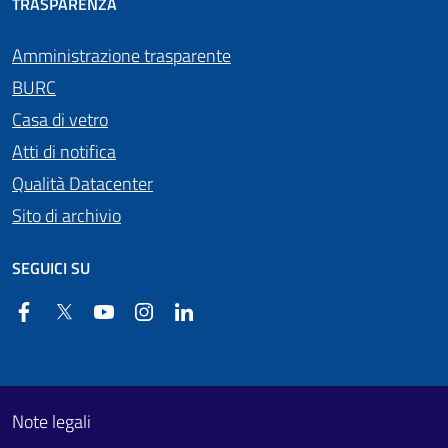
TRASPARENZA
Amministrazione trasparente
BURC
Casa di vetro
Atti di notifica
Qualità Datacenter
Sito di archivio
SEGUICI SU
Facebook
Twitter
YouTube
Instagram
Linkedin
Useful links section
Footer First
Note legali