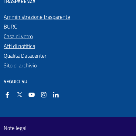
TRASPARENZA
Amministrazione trasparente
BURC
Casa di vetro
Atti di notifica
Qualità Datacenter
Sito di archivio
SEGUICI SU
Facebook
Twitter
YouTube
Instagram
Linkedin
Useful links section
Footer First
Note legali