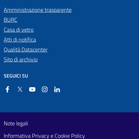
Amministrazione trasparente
BURC
Casa di vetro
Atti di notifica
Qualità Datacenter
Sito di archivio
SEGUICI SU
Facebook
Twitter
YouTube
Instagram
Linkedin
Useful links section
Footer First
Note legali
Informativa Privacy e Cookie Policy