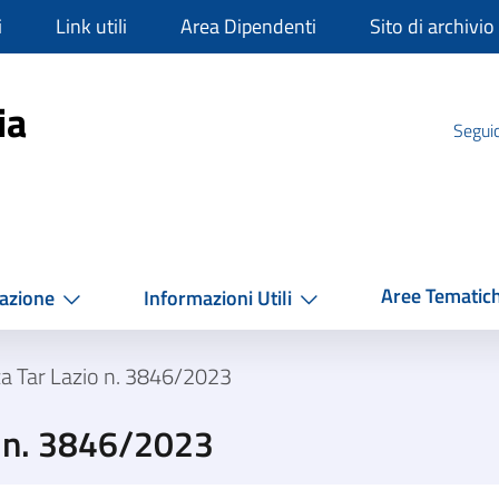
i
Link utili
Area Dipendenti
Sito di archivio
mpania
ia
Seguic
Aree Tematic
azione
Informazioni Utili
a Tar Lazio n. 3846/2023
o n. 3846/2023