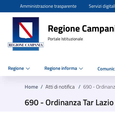
Slim
Amministrazione trasparente
Servizi digital
Regione Ca
Regione Campan
Portale Istituzionale
Regione
Regione informa
Comunic
Home
/
Atti di notifica
/
690 - Ordinanz
690 - Ordinanza Tar Lazi