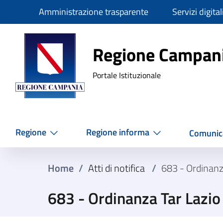
Slim
Amministrazione trasparente
Servizi digital
Regione Ca
Regione Campan
Portale Istituzionale
Regione
Regione informa
Comunic
Home
/
Atti di notifica
/
683 - Ordinanz
683 - Ordinanza Tar Lazi