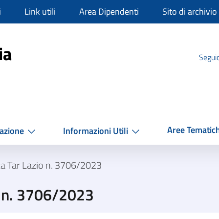
i
Link utili
Area Dipendenti
Sito di archivio
mpania
ia
Seguic
Aree Tematic
azione
Informazioni Utili
a Tar Lazio n. 3706/2023
o n. 3706/2023