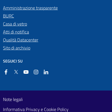
Amministrazione trasparente
BURC
Casa di vetro
Atti di notifica
Qualità Datacenter
Sito di archivio
SEGUICI SU
Facebook
Twitter
YouTube
Instagram
Linkedin
Useful links section
Footer First
Note legali
Informativa Privacy e Cookie Policy