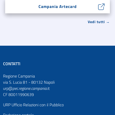
Campania Artecard
Vedi tutti →
CONTATTI
Regione Campania
via S. Lucia 81 - 80132 Napoli
urp@
pec
.
regione.campania
.it
CF 80011990639
URP Ufficio Relazioni con il Pubblico