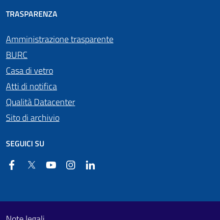
TRASPARENZA
Amministrazione trasparente
BURC
Casa di vetro
Atti di notifica
Qualità Datacenter
Sito di archivio
SEGUICI SU
Facebook
Twitter
YouTube
Instagram
Linkedin
Useful links section
Footer First
Note legali