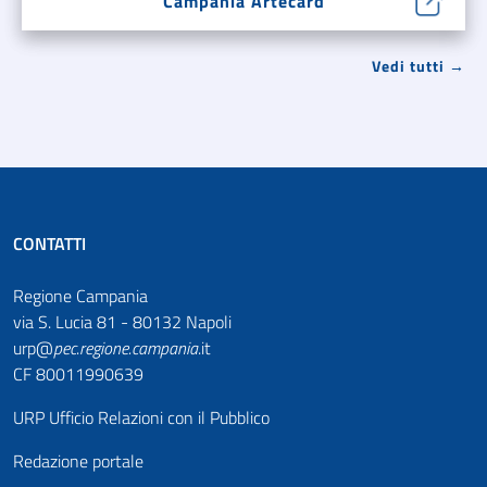
Campania Artecard
Vedi tutti →
CONTATTI
Regione Campania
via S. Lucia 81 - 80132 Napoli
urp@
pec
.
regione.campania
.it
CF 80011990639
URP Ufficio Relazioni con il Pubblico
Redazione portale