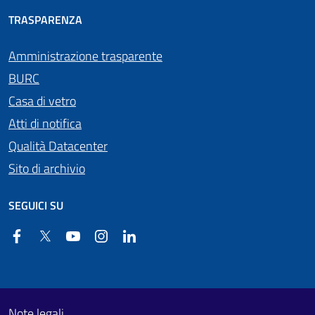
TRASPARENZA
Amministrazione trasparente
BURC
Casa di vetro
Atti di notifica
Qualità Datacenter
Sito di archivio
SEGUICI SU
Facebook
Twitter
YouTube
Instagram
Linkedin
Useful links section
Footer First
Note legali