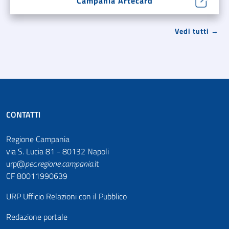
Campania Artecard
Vedi tutti →
CONTATTI
Regione Campania
via S. Lucia 81 - 80132 Napoli
urp@
pec
.
regione.campania
.it
CF 80011990639
URP Ufficio Relazioni con il Pubblico
Redazione portale