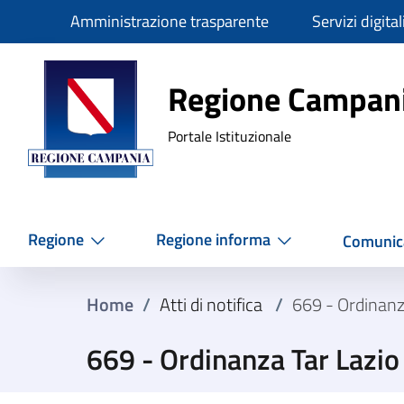
Slim
Amministrazione trasparente
Servizi digital
Regione Ca
Regione Campan
Portale Istituzionale
Regione
Regione informa
Comunic
Home
/
Atti di notifica
/
669 - Ordinanz
669 - Ordinanza Tar Lazi