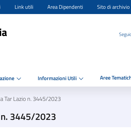
i
Link utili
Area Dipendenti
Sito di archivio
mpania
ia
Seguic
Aree Tematic
azione
Informazioni Utili
a Tar Lazio n. 3445/2023
o n. 3445/2023