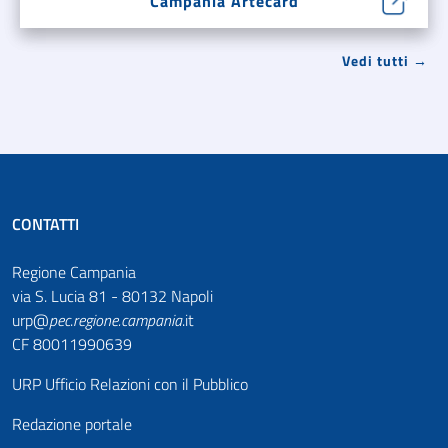
Campania Artecard
Vedi tutti →
CONTATTI
Regione Campania
via S. Lucia 81 - 80132 Napoli
urp@
pec
.
regione.campania
.it
CF 80011990639
URP Ufficio Relazioni con il Pubblico
Redazione portale