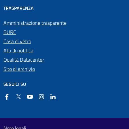
TRASPARENZA
Amministrazione trasparente
BURC
Casa di vetro
Atti di notifica
Qualità Datacenter
Sito di archivio
SEGUICI SU
Facebook
Twitter
YouTube
Instagram
Linkedin
Useful links section
Footer First
Note legali