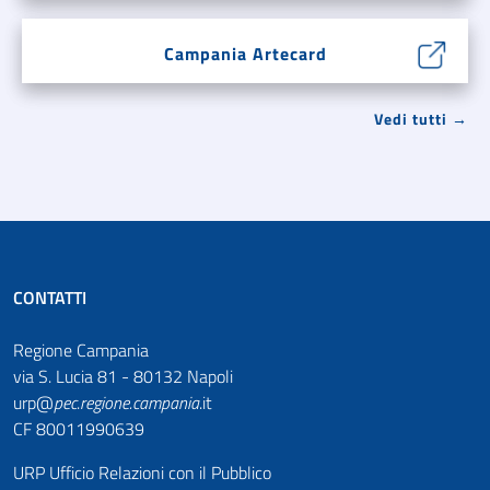
Campania Artecard
Vedi tutti →
CONTATTI
Regione Campania
via S. Lucia 81 - 80132 Napoli
urp@
pec
.
regione.campania
.it
CF 80011990639
URP Ufficio Relazioni con il Pubblico