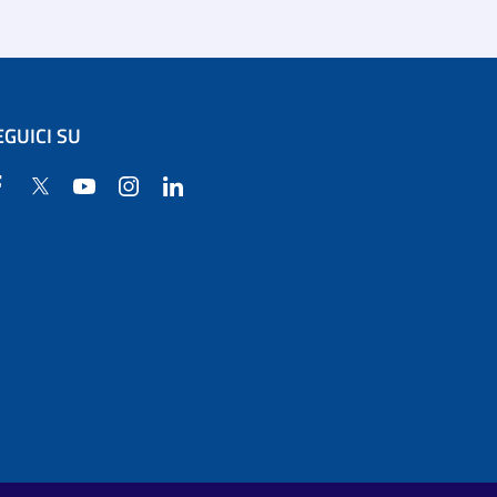
EGUICI SU
Facebook
Twitter
YouTube
Instagram
Linkedin