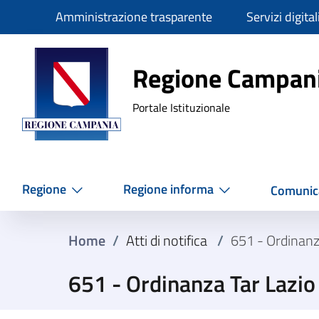
Slim
Amministrazione trasparente
Servizi digital
Regione Ca
Regione Campan
Portale Istituzionale
Regione
Regione informa
Comunic
Home
/
Atti di notifica
/
651 - Ordinanz
651 - Ordinanza Tar Lazi