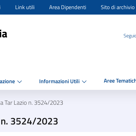
i
Link utili
Area Dipendenti
Sito di archivio
mpania
ia
Seguic
Aree Tematic
azione
Informazioni Utili
a Tar Lazio n. 3524/2023
o n. 3524/2023