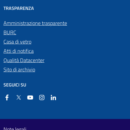
TRASPARENZA
Amministrazione trasparente
BURC
Casa di vetro
Atti di notifica
Qualità Datacenter
Sito di archivio
SEGUICI SU
Facebook
Twitter
YouTube
Instagram
Linkedin
Useful links section
Footer First
Note legali