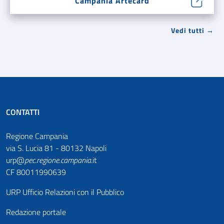
Campania Artecard
Vedi tutti →
CONTATTI
Regione Campania
via S. Lucia 81 - 80132 Napoli
urp@
pec
.
regione.campania
.it
CF 80011990639
URP Ufficio Relazioni con il Pubblico
Redazione portale