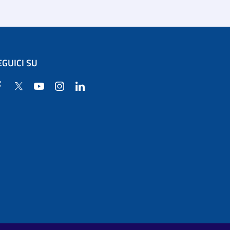
EGUICI SU
Facebook
Twitter
YouTube
Instagram
Linkedin