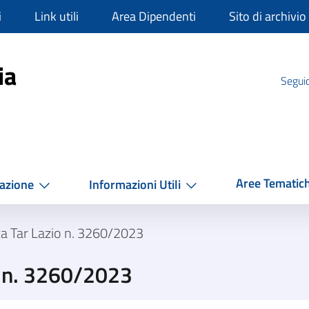
i
Link utili
Area Dipendenti
Sito di archivio
mpania
ia
Seguic
Aree Tematic
azione
Informazioni Utili
a Tar Lazio n. 3260/2023
o n. 3260/2023