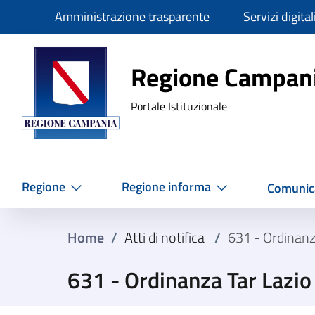
Slim
Amministrazione trasparente
Servizi digital
Regione Ca
Regione Campan
Portale Istituzionale
Regione
Regione informa
Comunic
Home
/
Atti di notifica
/
631 - Ordinanz
631 - Ordinanza Tar Lazi