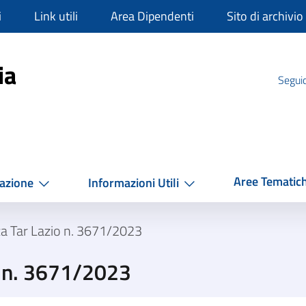
i
Link utili
Area Dipendenti
Sito di archivio
mpania
ia
Seguic
Aree Tematic
azione
Informazioni Utili
a Tar Lazio n. 3671/2023
o n. 3671/2023