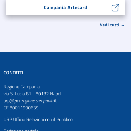
Campania Artecard
Vedi tutti →
CONTATTI
Regione Campania
via S. Lucia 81 - 80132 Napoli
urp@
pec
.
regione.campania
.it
CF 80011990639
URP Ufficio Relazioni con il Pubblico