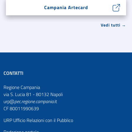
Campania Artecard
Vedi tutti →
CONTATTI
Regione Campania
via S. Lucia 81 - 80132 Napoli
urp@
pec
.
regione.campania
.it
CF 80011990639
URP Ufficio Relazioni con il Pubblico