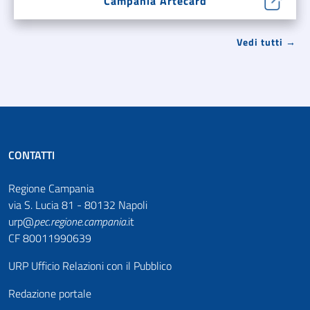
Campania Artecard
Vedi tutti →
CONTATTI
Regione Campania
via S. Lucia 81 - 80132 Napoli
urp@
pec
.
regione.campania
.it
CF 80011990639
URP Ufficio Relazioni con il Pubblico
Redazione portale