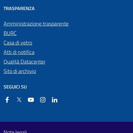
TRASPARENZA
Amministrazione trasparente
BURC
Casa di vetro
Atti di notifica
Qualità Datacenter
Sito di archivio
SEGUICI SU
Facebook
Twitter
YouTube
Instagram
Linkedin
Useful links section
Footer First
Note legali