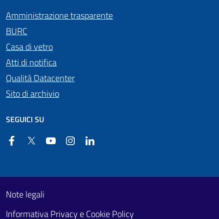
Amministrazione trasparente
BURC
Casa di vetro
Atti di notifica
Qualità Datacenter
Sito di archivio
SEGUICI SU
Facebook
Twitter
YouTube
Instagram
Linkedin
Useful links section
Footer First
Note legali
Informativa Privacy e Cookie Policy