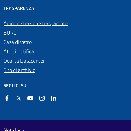
TRASPARENZA
Amministrazione trasparente
BURC
Casa di vetro
Atti di notifica
Qualità Datacenter
Sito di archivio
SEGUICI SU
Facebook
Twitter
YouTube
Instagram
Linkedin
Useful links section
Footer First
Note legali