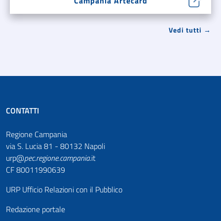
Campania Artecard
Vedi tutti →
CONTATTI
Regione Campania
via S. Lucia 81 - 80132 Napoli
urp@
pec
.
regione.campania
.it
CF 80011990639
URP Ufficio Relazioni con il Pubblico
Redazione portale