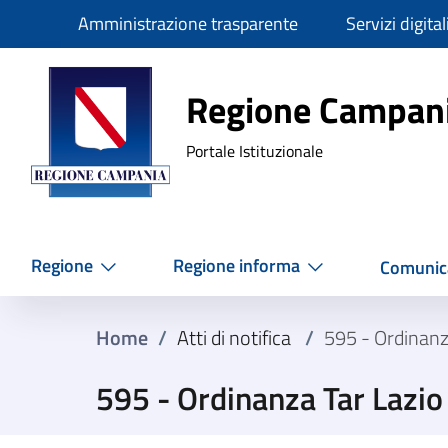
Slim
Amministrazione trasparente
Servizi digital
Regione Ca
Regione Campan
Portale Istituzionale
Regione
Regione informa
Comunic
Home
/
Atti di notifica
/
595 - Ordinanz
595 - Ordinanza Tar Lazi