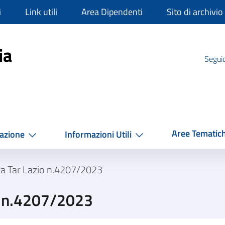
i
Link utili
Area Dipendenti
Sito di archivio
mpania
ia
Seguic
Aree Tematic
azione
Informazioni Utili
a Tar Lazio n.4207/2023
o n.4207/2023