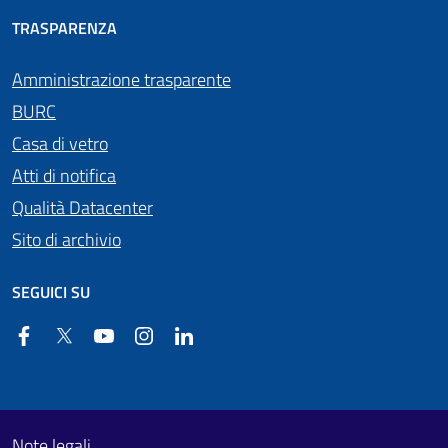
TRASPARENZA
Amministrazione trasparente
BURC
Casa di vetro
Atti di notifica
Qualità Datacenter
Sito di archivio
SEGUICI SU
Facebook
Twitter
YouTube
Instagram
Linkedin
Useful links section
Footer First
Note legali