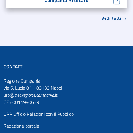
Campania Artecard
Vedi tutti →
CONTATTI
Regione Campania
via S. Lucia 81 - 80132 Napoli
urp@
pec
.
regione.campania
.it
CF 80011990639
URP Ufficio Relazioni con il Pubblico
Redazione portale