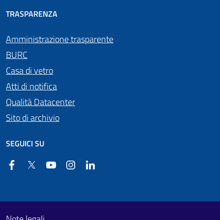
TRASPARENZA
Amministrazione trasparente
BURC
Casa di vetro
Atti di notifica
Qualità Datacenter
Sito di archivio
SEGUICI SU
Facebook
Twitter
YouTube
Instagram
Linkedin
Useful links section
Footer First
Note legali