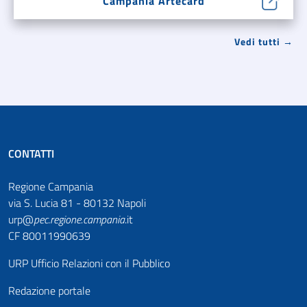
Campania Artecard
Vedi tutti →
CONTATTI
Regione Campania
via S. Lucia 81 - 80132 Napoli
urp@
pec
.
regione.campania
.it
CF 80011990639
URP Ufficio Relazioni con il Pubblico
Redazione portale