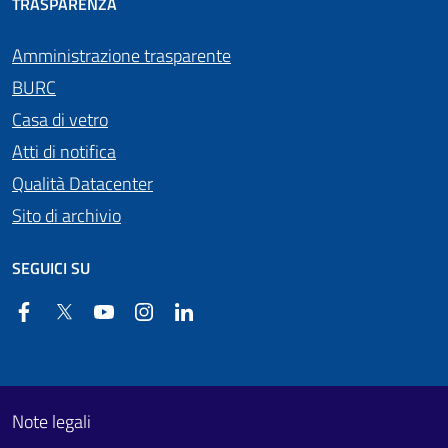
TRASPARENZA
Amministrazione trasparente
BURC
Casa di vetro
Atti di notifica
Qualità Datacenter
Sito di archivio
SEGUICI SU
Facebook
Twitter
YouTube
Instagram
Linkedin
Useful links section
Footer First
Note legali