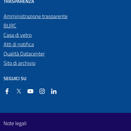
TRASPARENZA
Amministrazione trasparente
BURC
Casa di vetro
Atti di notifica
Qualità Datacenter
Sito di archivio
SEGUICI SU
Facebook
Twitter
YouTube
Instagram
Linkedin
Useful links section
Footer First
Note legali