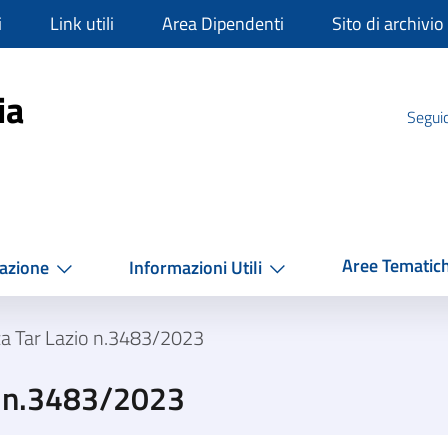
i
Link utili
Area Dipendenti
Sito di archivio
mpania
ia
Seguic
Aree Tematic
azione
Informazioni Utili
a Tar Lazio n.3483/2023
o n.3483/2023