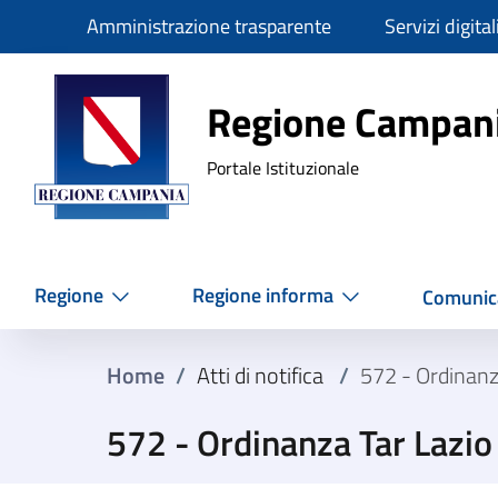
Slim
Amministrazione trasparente
Servizi digital
Regione Ca
Regione Campan
Portale Istituzionale
Regione
Regione informa
Comunic
Home
/
Atti di notifica
/
572 - Ordinanz
572 - Ordinanza Tar Lazi