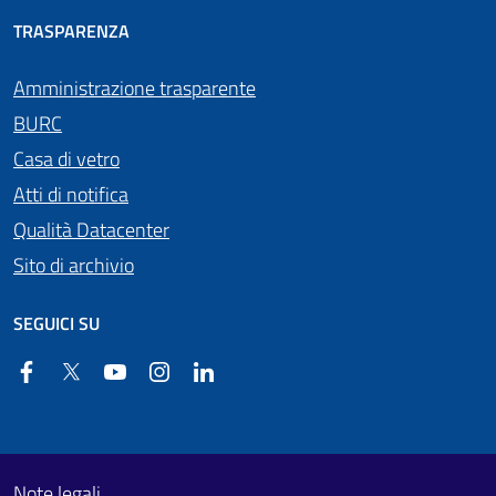
TRASPARENZA
Amministrazione trasparente
BURC
Casa di vetro
Atti di notifica
Qualità Datacenter
Sito di archivio
SEGUICI SU
Facebook
Twitter
YouTube
Instagram
Linkedin
Useful links section
Footer First
Note legali