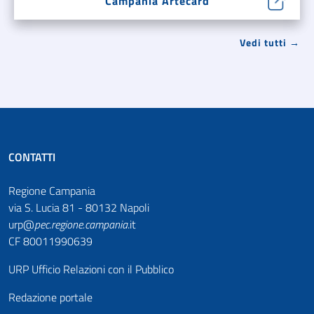
Campania Artecard
Vedi tutti →
CONTATTI
Regione Campania
via S. Lucia 81 - 80132 Napoli
urp@
pec
.
regione.campania
.it
CF 80011990639
URP Ufficio Relazioni con il Pubblico
Redazione portale