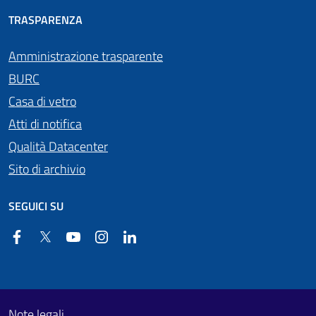
TRASPARENZA
Amministrazione trasparente
BURC
Casa di vetro
Atti di notifica
Qualità Datacenter
Sito di archivio
SEGUICI SU
Facebook
Twitter
YouTube
Instagram
Linkedin
Useful links section
Footer First
Note legali