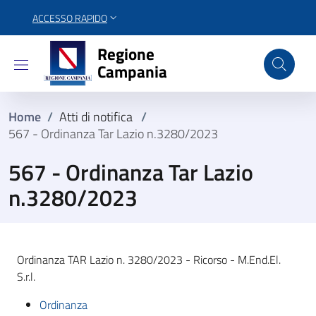
ACCESSO RAPIDO
Regione Campania
Regione
Campania
Home
/
Atti di notifica
/
567 - Ordinanza Tar Lazio n.3280/2023
567 - Ordinanza Tar Lazio
n.3280/2023
Ordinanza TAR Lazio n. 3280/2023 - Ricorso - M.End.El.
S.r.l.
Ordinanza