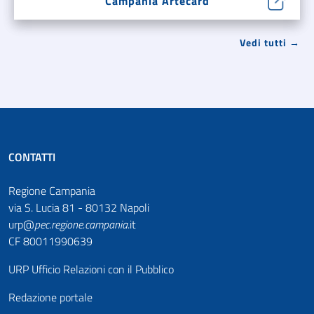
Campania Artecard
Vedi tutti →
CONTATTI
Regione Campania
via S. Lucia 81 - 80132 Napoli
urp@
pec
.
regione.campania
.it
CF 80011990639
URP Ufficio Relazioni con il Pubblico
Redazione portale