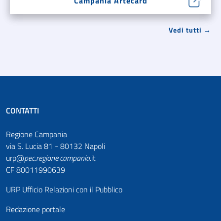
Campania Artecard
Vedi tutti →
CONTATTI
Regione Campania
via S. Lucia 81 - 80132 Napoli
urp@
pec
.
regione.campania
.it
CF 80011990639
URP Ufficio Relazioni con il Pubblico
Redazione portale