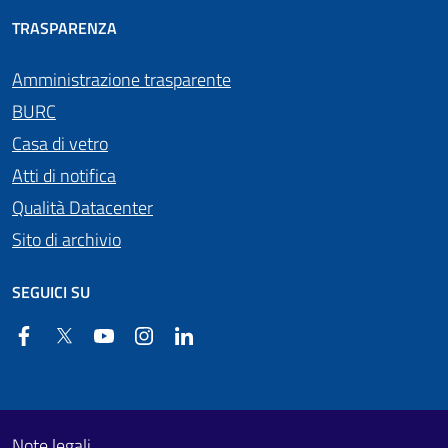
TRASPARENZA
Amministrazione trasparente
BURC
Casa di vetro
Atti di notifica
Qualità Datacenter
Sito di archivio
SEGUICI SU
Facebook
Twitter
YouTube
Instagram
Linkedin
Useful links section
Footer First
Note legali