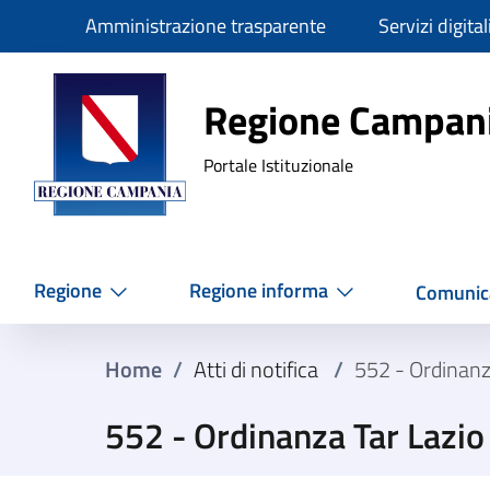
Slim
Amministrazione trasparente
Servizi digital
Regione Ca
Regione Campan
Portale Istituzionale
Regione
Regione informa
Comunic
Home
/
Atti di notifica
/
552 - Ordinanz
552 - Ordinanza Tar Lazi