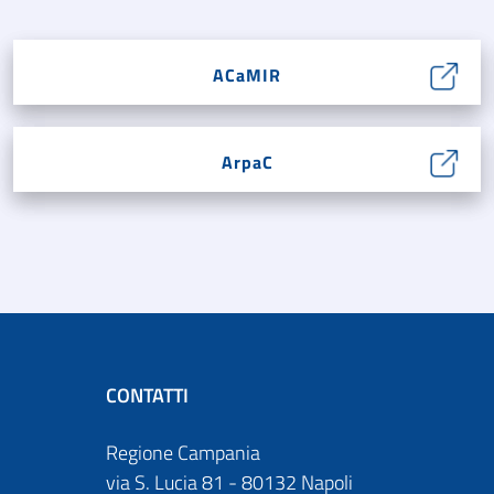
ACaMIR
ArpaC
CONTATTI
Regione Campania
via S. Lucia 81 - 80132 Napoli