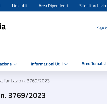
i
Link utili
Area Dipendenti
Sito di archivio
mpania
ia
Seguic
Aree Tematic
azione
Informazioni Utili
a Tar Lazio n. 3769/2023
o n. 3769/2023