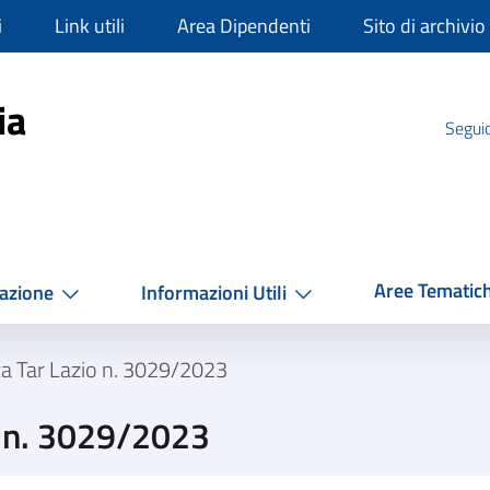
i
Link utili
Area Dipendenti
Sito di archivio
mpania
ia
Seguic
Aree Tematic
azione
Informazioni Utili
a Tar Lazio n. 3029/2023
o n. 3029/2023