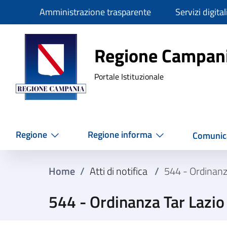
Slim
Amministrazione trasparente
Servizi digital
Regione Ca
Regione Campan
Portale Istituzionale
Regione
Regione informa
Comunic
Home
/
Atti di notifica
/
544 - Ordinanz
544 - Ordinanza Tar Lazi