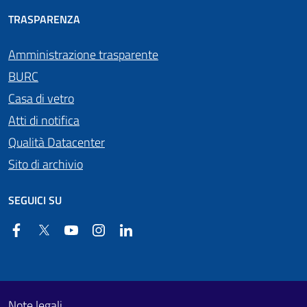
TRASPARENZA
Amministrazione trasparente
BURC
Casa di vetro
Atti di notifica
Qualità Datacenter
Sito di archivio
SEGUICI SU
Facebook
Twitter
YouTube
Instagram
Linkedin
Useful links section
Footer First
Note legali