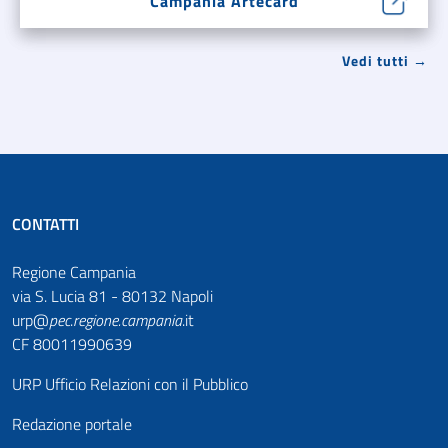
Campania Artecard
Vedi tutti →
CONTATTI
Regione Campania
via S. Lucia 81 - 80132 Napoli
urp@
pec
.
regione.campania
.it
CF 80011990639
URP Ufficio Relazioni con il Pubblico
Redazione portale