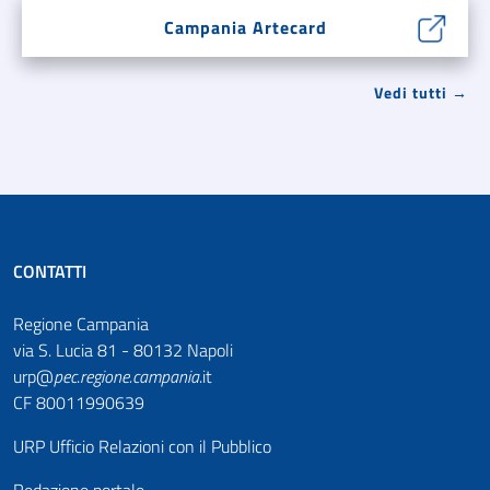
Campania Artecard
Vedi tutti →
CONTATTI
Regione Campania
via S. Lucia 81 - 80132 Napoli
urp@
pec
.
regione.campania
.it
CF 80011990639
URP Ufficio Relazioni con il Pubblico