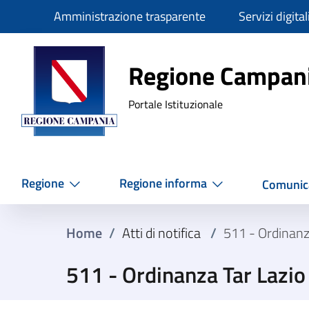
Slim
Amministrazione trasparente
Servizi digital
Regione Ca
Regione Campan
Portale Istituzionale
Regione
Regione informa
Comunic
Home
/
Atti di notifica
/
511 - Ordinanz
511 - Ordinanza Tar Lazi