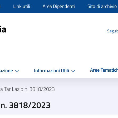
i
Link utili
Area Dipendenti
Sito di archivio
mpania
ia
Seguic
Aree Tematic
azione
Informazioni Utili
a Tar Lazio n. 3818/2023
o n. 3818/2023