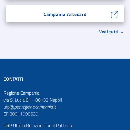
Campania Artecard
Vedi tutti →
CONTATTI
Regione Campania
via S. Lucia 81 - 80132 Napoli
urp@
pec
.
regione.campania
.it
CF 80011990639
URP Ufficio Relazioni con il Pubblico