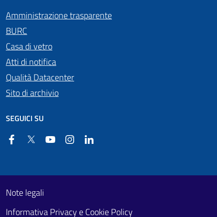
Amministrazione trasparente
BURC
Casa di vetro
Atti di notifica
Qualità Datacenter
Sito di archivio
SEGUICI SU
Facebook
Twitter
YouTube
Instagram
Linkedin
Useful links section
Footer First
Note legali
Informativa Privacy e Cookie Policy