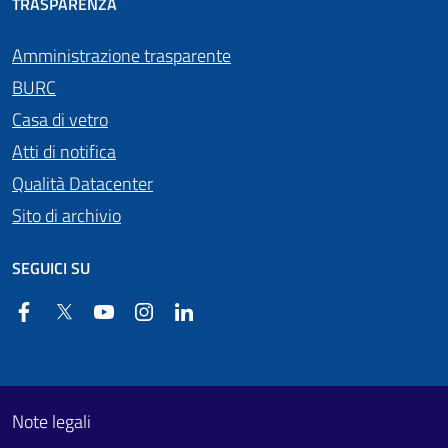
TRASPARENZA
Amministrazione trasparente
BURC
Casa di vetro
Atti di notifica
Qualità Datacenter
Sito di archivio
SEGUICI SU
Facebook
Twitter
YouTube
Instagram
Linkedin
Useful links section
Footer First
Note legali