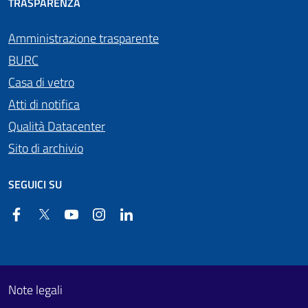
TRASPARENZA
Amministrazione trasparente
BURC
Casa di vetro
Atti di notifica
Qualità Datacenter
Sito di archivio
SEGUICI SU
Facebook
Twitter
YouTube
Instagram
Linkedin
Useful links section
Footer First
Note legali